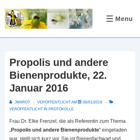
↓
Zum
Menu
MENÜ
Inhalt
Propolis und andere
Bienenprodukte, 22.
Januar 2016
JMAROT
VERÖFFENTLICHT AM
06/01/2019
VERÖFFENTLICHT IN
PROTOKOLLE
Frau Dr. Elke Frenzel, die als Referentin zum Thema
„
Propolis und andere Bienenprodukte
“ eingeladen
war, stellt sich kurz vor. Sie ist Bienenfachwart und