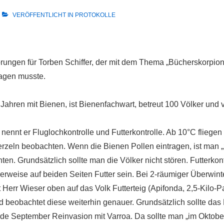
VERÖFFENTLICHT IN
PROTOKOLLE
rungen für Torben Schiffer, der mit dem Thema „Bücherskorpio
agen musste.
 35 Jahren mit Bienen, ist Bienenfachwart, betreut 100 Völker und
 nennt er Fluglochkontrolle und Futterkontrolle. Ab 10°C flieg
erzeln beobachten. Wenn die Bienen Pollen eintragen, ist man „
en. Grundsätzlich sollte man die Völker nicht stören. Futterkont
alerweise auf beiden Seiten Futter sein. Bei 2-räumiger Überwi
Herr Wieser oben auf das Volk Futterteig (Apifonda, 2,5-Kilo-Pak
d beobachtet diese weiterhin genauer. Grundsätzlich sollte das B
e September Reinvasion mit Varroa. Da sollte man „im Oktober 