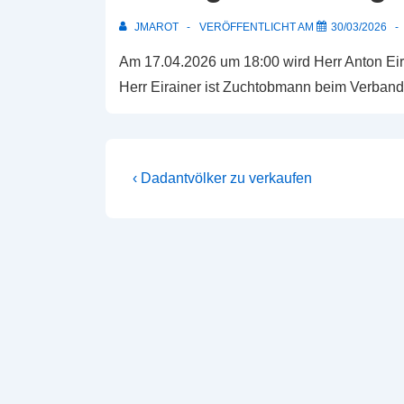
JMAROT
VERÖFFENTLICHT AM
30/03/2026
Am 17.04.2026 um 18:00 wird Herr Anton Ei
Herr Eirainer ist Zuchtobmann beim Verband
Beitragsnavigation
Vorheriger
‹ Dadantvölker zu verkaufen
Beitrag
ist