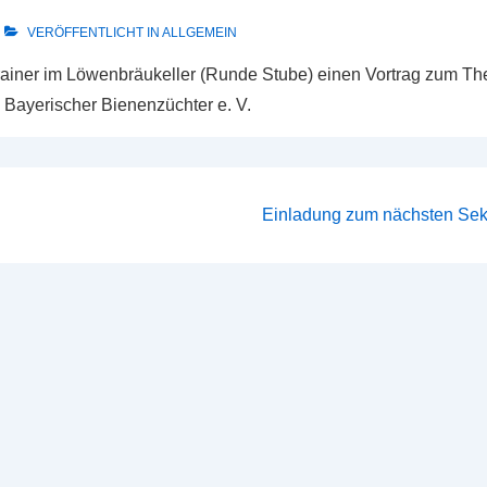
VERÖFFENTLICHT IN
ALLGEMEIN
rainer im Löwenbräukeller (Runde Stube) einen Vortrag zum Th
 Bayerischer Bienenzüchter e. V.
Nächster
Einladung zum nächsten Sekt
Beitrag
ist