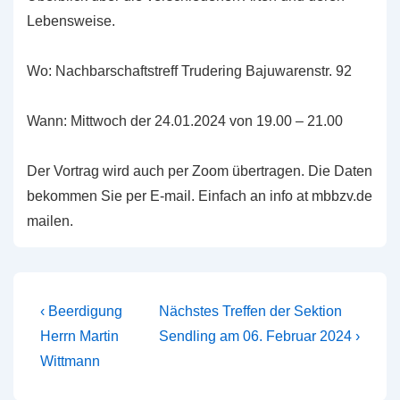
Lebensweise.
Wo: Nachbarschaftstreff Trudering Bajuwarenstr. 92
Wann: Mittwoch der 24.01.2024 von 19.00 – 21.00
Der Vortrag wird auch per Zoom übertragen. Die Daten
bekommen Sie per E-mail. Einfach an info at mbbzv.de
mailen.
Beitragsnavigation
Vorheriger
Nächster
‹ Beerdigung
Nächstes Treffen der Sektion
Beitrag
Beitrag
Herrn Martin
Sendling am 06. Februar 2024 ›
ist
ist
Wittmann