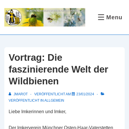
↓
Zum
Menu
MENÜ
Inhalt
Vortrag: Die
faszinierende Welt der
Wildbienen
JMAROT
VERÖFFENTLICHT AM
23/01/2024
VERÖFFENTLICHT IN
ALLGEMEIN
Liebe Imkerinnen und Imker,
Der Imkerverein Münchner Osten-Haar-Vaterstetten