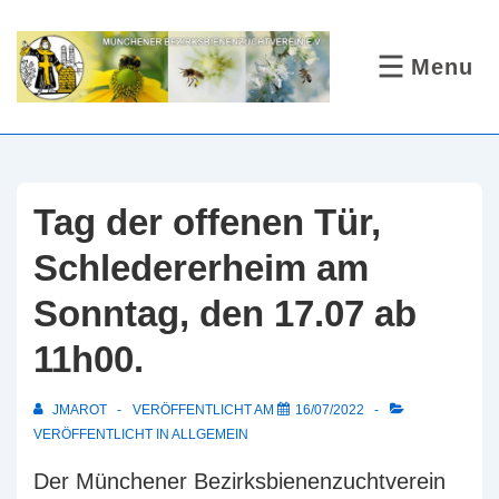
↓
Zum
Menu
MENÜ
Inhalt
Tag der offenen Tür,
Schledererheim am
Sonntag, den 17.07 ab
11h00.
JMAROT
VERÖFFENTLICHT AM
16/07/2022
VERÖFFENTLICHT IN
ALLGEMEIN
Der Münchener Bezirksbienenzuchtverein