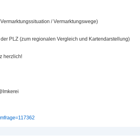
/ Vermarktungssituation / Vermarktungswege)
er PLZ (zum regionalen Vergleich und Kartendarstellung)
 herzlich!
n@Imkerei
?umfrage=117362