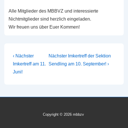
Alle Mitglieder des MBBVZ und interessierte
Nichtmitglieder sind herzlich eingeladen.
Wir freuen uns über Euer Kommen!
Beitragsnavigation
Vorheriger
Nächster
‹ Nächster
Nächster Imkertreff der Sektion
Beitrag
Beitrag
Imkertreff am 11.
Sendling am 10. September! ›
ist
ist
Juni!
Copyright © 2026 mbbzv