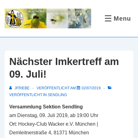
↓
Zum
Menu
MENÜ
Inhalt
Nächster Imkertreff am
09. Juli!
JFRIEBE
VERÖFFENTLICHT AM
02/07/2019
VERÖFFENTLICHT IN
SENDLING
Versammlung Sektion Sendling
am Dienstag, 09. Juli 2019, ab 19:00 Uhr
Ort: Hockey-Club Wacker e.V. München |
Demleitnerstraße 4, 81371 München