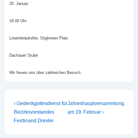
20. Januar
18.00 Uhr
Löwenbräukeller, Stiglmeier Platz
Dachauer Stube
Wir freuen uns über zahlreichen Besuch.
Beitragsnavigation
Vorheriger
Nächster
‹ Gedenkgottesdienst für
Jahreshauptversammlung
Beitrag
Beitrag
Bezirksvorstandes
am 19. Februar ›
ist
ist
Ferdinand Drexler