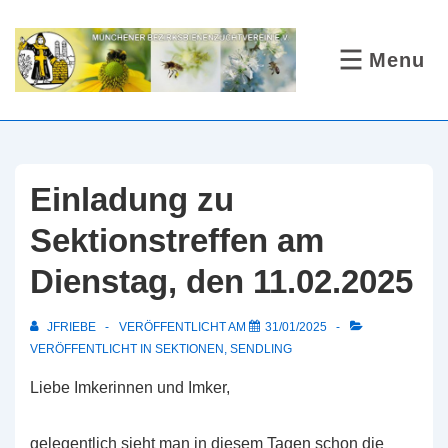
↓
Zum
Menu
MENÜ
Inhalt
Einladung zu
Sektionstreffen am
Dienstag, den 11.02.2025
JFRIEBE
VERÖFFENTLICHT AM
31/01/2025
VERÖFFENTLICHT IN
SEKTIONEN
,
SENDLING
Liebe Imkerinnen und Imker,
gelegentlich sieht man in diesem Tagen schon die