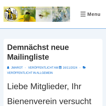
↓
Zum
Menu
MENÜ
Inhalt
Demnächst neue
Mailingliste
JMAROT
VERÖFFENTLICHT AM
16/11/2024
VERÖFFENTLICHT IN
ALLGEMEIN
Liebe Mitglieder, Ihr
Bienenverein versucht